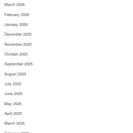
March 2026
February 2026
January 2026
December 2025
November 2025
October 2025
September 2025
August 2025
July 2025
June 2025
May 2025
April 2025
March 2025