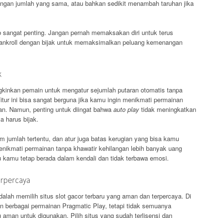
engan jumlah yang sama, atau bahkan sedikit menambah taruhan jika
 sangat penting. Jangan pernah memaksakan diri untuk terus
 bankroll dengan bijak untuk memaksimalkan peluang kemenangan
k
kinkan pemain untuk mengatur sejumlah putaran otomatis tanpa
tur ini bisa sangat berguna jika kamu ingin menikmati permainan
aran. Namun, penting untuk diingat bahwa
auto play
tidak meningkatkan
harus bijak.
am jumlah tertentu, dan atur juga batas kerugian yang bisa kamu
menikmati permainan tanpa khawatir kehilangan lebih banyak uang
 kamu tetap berada dalam kendali dan tidak terbawa emosi.
Terpercaya
dalah memilih situs slot gacor terbaru yang aman dan terpercaya. Di
n berbagai permainan Pragmatic Play, tetapi tidak semuanya
man untuk digunakan. Pilih situs yang sudah terlisensi dan