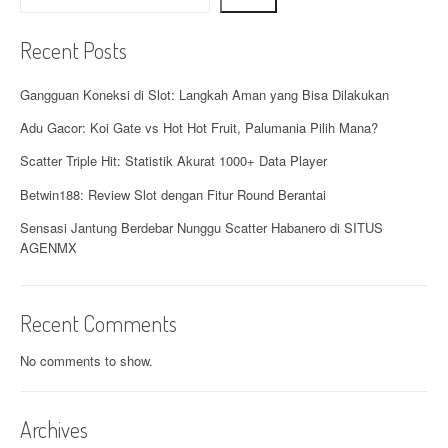
v
i
Recent Posts
g
Gangguan Koneksi di Slot: Langkah Aman yang Bisa Dilakukan
a
Adu Gacor: Koi Gate vs Hot Hot Fruit, Palumania Pilih Mana?
t
Scatter Triple Hit: Statistik Akurat 1000+ Data Player
i
Betwin188: Review Slot dengan Fitur Round Berantai
o
Sensasi Jantung Berdebar Nunggu Scatter Habanero di SITUS
n
AGENMX
Recent Comments
No comments to show.
Archives