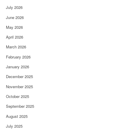
July 2026
June 2026
May 2026
April 2026
March 2026
February 2026
January 2026
December 2025
November 2025
October 2025
September 2025
August 2025
July 2025