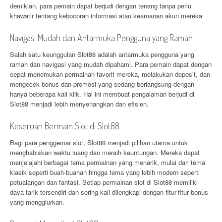
demikian, para pemain dapat berjudi dengan tenang tanpa perlu
khawatir tentang kebocoran informasi atau keamanan akun mereka.
Navigasi Mudah dan Antarmuka Pengguna yang Ramah
Salah satu keunggulan Slot88 adalah antarmuka pengguna yang
ramah dan navigasi yang mudah dipahami. Para pemain dapat dengan
cepat menemukan permainan favorit mereka, melakukan deposit, dan
mengecek bonus dan promosi yang sedang berlangsung dengan
hanya beberapa kali klik. Hal ini membuat pengalaman berjudi di
Slot88 menjadi lebih menyenangkan dan efisien.
Keseruan Bermain Slot di Slot88
Bagi para penggemar slot, Slot88 menjadi pilihan utama untuk
menghabiskan waktu luang dan meraih keuntungan. Mereka dapat
menjelajahi berbagai tema permainan yang menarik, mulai dari tema
klasik seperti buah-buahan hingga tema yang lebih modern seperti
petualangan dan fantasi. Setiap permainan slot di Slot88 memiliki
daya tarik tersendiri dan sering kali dilengkapi dengan fitur-fitur bonus
yang menggiurkan.