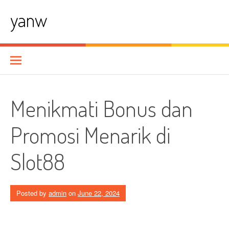
Skip
yanw
to
content
Menikmati Bonus dan
Promosi Menarik di
Slot88
Posted by
admin
on
June 22, 2024