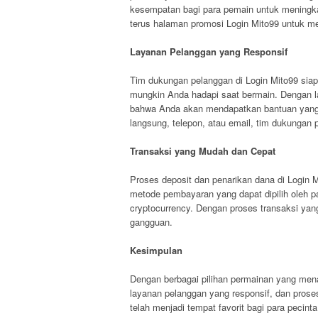
kesempatan bagi para pemain untuk meningk
terus halaman promosi Login Mito99 untuk me
Layanan Pelanggan yang Responsif
Tim dukungan pelanggan di Login Mito99 si
mungkin Anda hadapi saat bermain. Dengan la
bahwa Anda akan mendapatkan bantuan yang A
langsung, telepon, atau email, tim dukungan
Transaksi yang Mudah dan Cepat
Proses deposit dan penarikan dana di Login
metode pembayaran yang dapat dipilih oleh pa
cryptocurrency. Dengan proses transaksi yan
gangguan.
Kesimpulan
Dengan berbagai pilihan permainan yang men
layanan pelanggan yang responsif, dan pros
telah menjadi tempat favorit bagi para pecinta