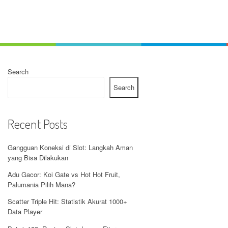
Search
Search
Recent Posts
Gangguan Koneksi di Slot: Langkah Aman
yang Bisa Dilakukan
Adu Gacor: Koi Gate vs Hot Hot Fruit,
Palumania Pilih Mana?
Scatter Triple Hit: Statistik Akurat 1000+
Data Player