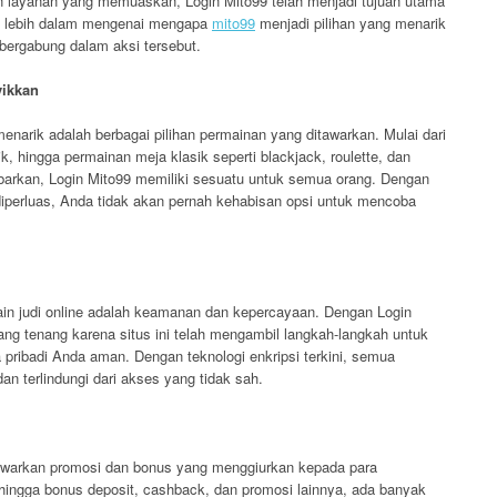
 layanan yang memuaskan, Login Mito99 telah menjadi tujuan utama
suri lebih dalam mengenai mengapa
mito99
menjadi pilihan yang menarik
bergabung dalam aksi tersebut.
yikkan
narik adalah berbagai pilihan permainan yang ditawarkan. Mulai dari
, hingga permainan meja klasik seperti blackjack, roulette, dan
barkan, Login Mito99 memiliki sesuatu untuk semua orang. Dengan
 diperluas, Anda tidak akan pernah kehabisan opsi untuk mencoba
main judi online adalah keamanan dan kepercayaan. Dengan Login
ang tenang karena situs ini telah mengambil langkah-langkah untuk
ribadi Anda aman. Dengan teknologi enkripsi terkini, semua
dan terlindungi dari akses yang tidak sah.
nawarkan promosi dan bonus yang menggiurkan kepada para
hingga bonus deposit, cashback, dan promosi lainnya, ada banyak