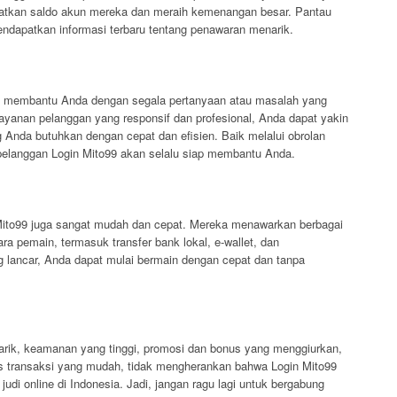
atkan saldo akun mereka dan meraih kemenangan besar. Pantau
ndapatkan informasi terbaru tentang penawaran menarik.
ap membantu Anda dengan segala pertanyaan atau masalah yang
yanan pelanggan yang responsif dan profesional, Anda dapat yakin
nda butuhkan dengan cepat dan efisien. Baik melalui obrolan
 pelanggan Login Mito99 akan selalu siap membantu Anda.
 Mito99 juga sangat mudah dan cepat. Mereka menawarkan berbagai
ra pemain, termasuk transfer bank lokal, e-wallet, dan
g lancar, Anda dapat mulai bermain dengan cepat dan tanpa
arik, keamanan yang tinggi, promosi dan bonus yang menggiurkan,
es transaksi yang mudah, tidak mengherankan bahwa Login Mito99
 judi online di Indonesia. Jadi, jangan ragu lagi untuk bergabung