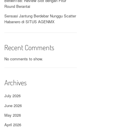
Betwin188: Review Slot dengan Fitur
Round Berantai
Sensasi Jantung Berdebar Nunggu Scatter
Habanero di SITUS AGENMX
Recent Comments
No comments to show.
Archives
July 2026
June 2026
May 2026
April 2026