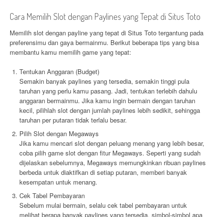
Cara Memilih Slot dengan Paylines yang Tepat di Situs Toto
Memilih slot dengan payline yang tepat di Situs Toto tergantung pada
preferensimu dan gaya bermainmu. Berikut beberapa tips yang bisa
membantu kamu memilih game yang tepat:
Tentukan Anggaran (Budget)
Semakin banyak paylines yang tersedia, semakin tinggi pula
taruhan yang perlu kamu pasang. Jadi, tentukan terlebih dahulu
anggaran bermainmu. Jika kamu ingin bermain dengan taruhan
kecil, pilihlah slot dengan jumlah paylines lebih sedikit, sehingga
taruhan per putaran tidak terlalu besar.
Pilih Slot dengan Megaways
Jika kamu mencari slot dengan peluang menang yang lebih besar,
coba pilih game slot dengan fitur Megaways. Seperti yang sudah
dijelaskan sebelumnya, Megaways memungkinkan ribuan paylines
berbeda untuk diaktifkan di setiap putaran, memberi banyak
kesempatan untuk menang.
Cek Tabel Pembayaran
Sebelum mulai bermain, selalu cek tabel pembayaran untuk
melihat berapa banyak paylines yang tersedia, simbol-simbol apa