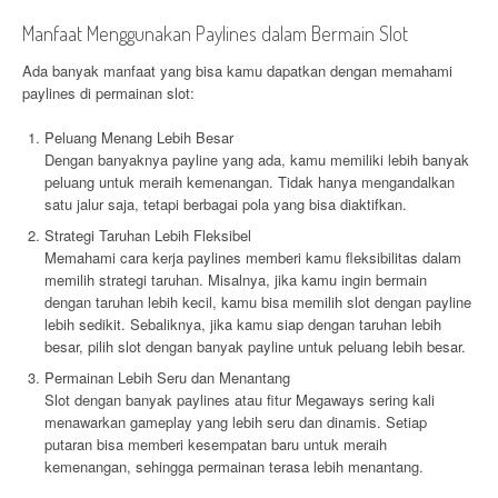
Manfaat Menggunakan Paylines dalam Bermain Slot
Ada banyak manfaat yang bisa kamu dapatkan dengan memahami
paylines di permainan slot:
Peluang Menang Lebih Besar
Dengan banyaknya payline yang ada, kamu memiliki lebih banyak
peluang untuk meraih kemenangan. Tidak hanya mengandalkan
satu jalur saja, tetapi berbagai pola yang bisa diaktifkan.
Strategi Taruhan Lebih Fleksibel
Memahami cara kerja paylines memberi kamu fleksibilitas dalam
memilih strategi taruhan. Misalnya, jika kamu ingin bermain
dengan taruhan lebih kecil, kamu bisa memilih slot dengan payline
lebih sedikit. Sebaliknya, jika kamu siap dengan taruhan lebih
besar, pilih slot dengan banyak payline untuk peluang lebih besar.
Permainan Lebih Seru dan Menantang
Slot dengan banyak paylines atau fitur Megaways sering kali
menawarkan gameplay yang lebih seru dan dinamis. Setiap
putaran bisa memberi kesempatan baru untuk meraih
kemenangan, sehingga permainan terasa lebih menantang.