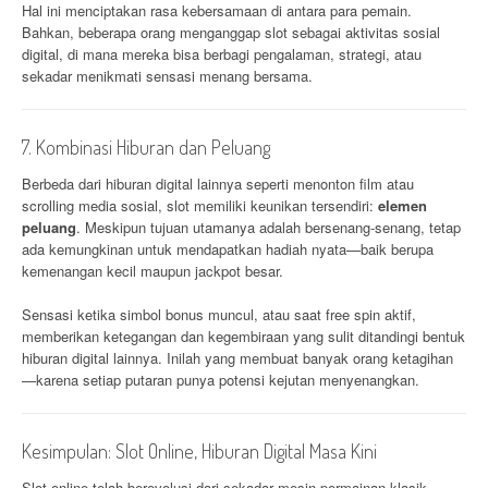
Hal ini menciptakan rasa kebersamaan di antara para pemain.
Bahkan, beberapa orang menganggap slot sebagai aktivitas sosial
digital, di mana mereka bisa berbagi pengalaman, strategi, atau
sekadar menikmati sensasi menang bersama.
7. Kombinasi Hiburan dan Peluang
Berbeda dari hiburan digital lainnya seperti menonton film atau
scrolling media sosial, slot memiliki keunikan tersendiri:
elemen
peluang
. Meskipun tujuan utamanya adalah bersenang-senang, tetap
ada kemungkinan untuk mendapatkan hadiah nyata—baik berupa
kemenangan kecil maupun jackpot besar.
Sensasi ketika simbol bonus muncul, atau saat free spin aktif,
memberikan ketegangan dan kegembiraan yang sulit ditandingi bentuk
hiburan digital lainnya. Inilah yang membuat banyak orang ketagihan
—karena setiap putaran punya potensi kejutan menyenangkan.
Kesimpulan: Slot Online, Hiburan Digital Masa Kini
Slot online telah berevolusi dari sekadar mesin permainan klasik