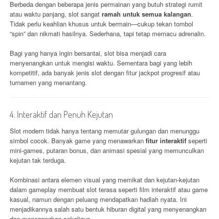
Berbeda dengan beberapa jenis permainan yang butuh strategi rumit
atau waktu panjang, slot sangat
ramah untuk semua kalangan
.
Tidak perlu keahlian khusus untuk bermain—cukup tekan tombol
“spin” dan nikmati hasilnya. Sederhana, tapi tetap memacu adrenalin.
Bagi yang hanya ingin bersantai, slot bisa menjadi cara
menyenangkan untuk mengisi waktu. Sementara bagi yang lebih
kompetitif, ada banyak jenis slot dengan fitur jackpot progresif atau
turnamen yang menantang.
4. Interaktif dan Penuh Kejutan
Slot modern tidak hanya tentang memutar gulungan dan menunggu
simbol cocok. Banyak game yang menawarkan
fitur interaktif
seperti
mini-games, putaran bonus, dan animasi spesial yang memunculkan
kejutan tak terduga.
Kombinasi antara elemen visual yang memikat dan kejutan-kejutan
dalam gameplay membuat slot terasa seperti film interaktif atau game
kasual, namun dengan peluang mendapatkan hadiah nyata. Ini
menjadikannya salah satu bentuk hiburan digital yang menyenangkan
dan menegangkan sekaligus.