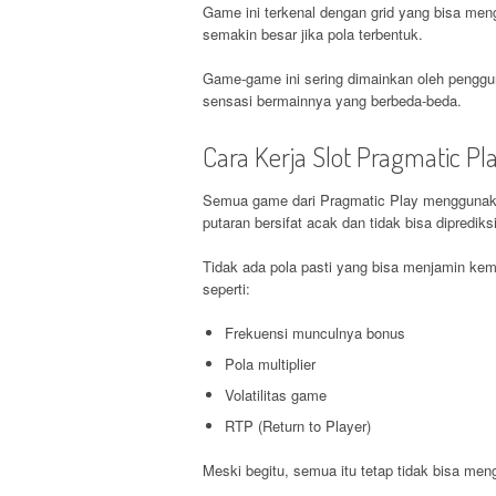
Game ini terkenal dengan grid yang bisa men
semakin besar jika pola terbentuk.
Game-game ini sering dimainkan oleh penggun
sensasi bermainnya yang berbeda-beda.
Cara Kerja Slot Pragmatic Pl
Semua game dari Pragmatic Play menggunaka
putaran bersifat acak dan tidak bisa diprediksi
Tidak ada pola pasti yang bisa menjamin k
seperti:
Frekuensi munculnya bonus
Pola multiplier
Volatilitas game
RTP (Return to Player)
Meski begitu, semua itu tetap tidak bisa meng