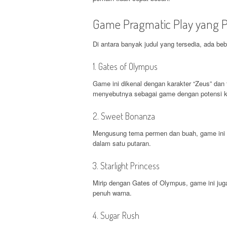
Game Pragmatic Play yang P
Di antara banyak judul yang tersedia, ada be
1. Gates of Olympus
Game ini dikenal dengan karakter “Zeus” dan 
menyebutnya sebagai game dengan potensi 
2. Sweet Bonanza
Mengusung tema permen dan buah, game ini
dalam satu putaran.
3. Starlight Princess
Mirip dengan Gates of Olympus, game ini jug
penuh warna.
4. Sugar Rush