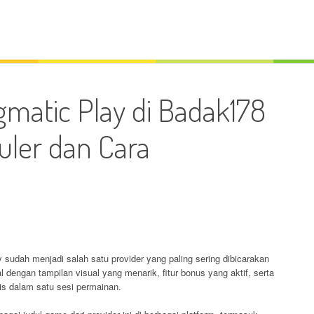
gmatic Play di Badak178
ler dan Cara
 sudah menjadi salah satu provider yang paling sering dibicarakan
engan tampilan visual yang menarik, fitur bonus yang aktif, serta
is dalam satu sesi permainan.