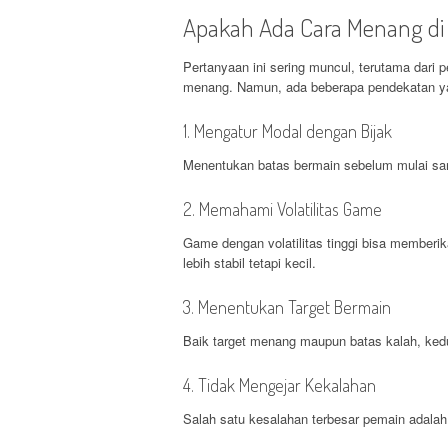
Apakah Ada Cara Menang di 
Pertanyaan ini sering muncul, terutama dari 
menang. Namun, ada beberapa pendekatan yan
1. Mengatur Modal dengan Bijak
Menentukan batas bermain sebelum mulai sang
2. Memahami Volatilitas Game
Game dengan volatilitas tinggi bisa memberik
lebih stabil tetapi kecil.
3. Menentukan Target Bermain
Baik target menang maupun batas kalah, ked
4. Tidak Mengejar Kekalahan
Salah satu kesalahan terbesar pemain adalah