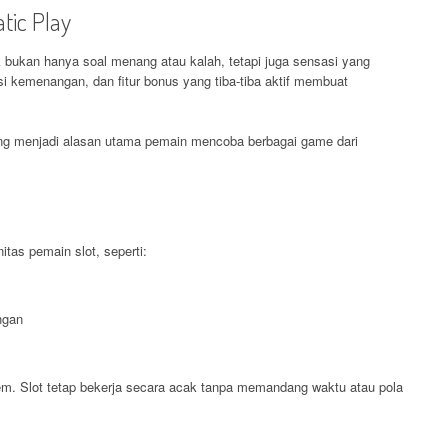
tic Play
ukan hanya soal menang atau kalah, tetapi juga sensasi yang
i kemenangan, dan fitur bonus yang tiba-tiba aktif membuat
ring menjadi alasan utama pemain mencoba berbagai game dari
as pemain slot, seperti:
ngan
tem. Slot tetap bekerja secara acak tanpa memandang waktu atau pola