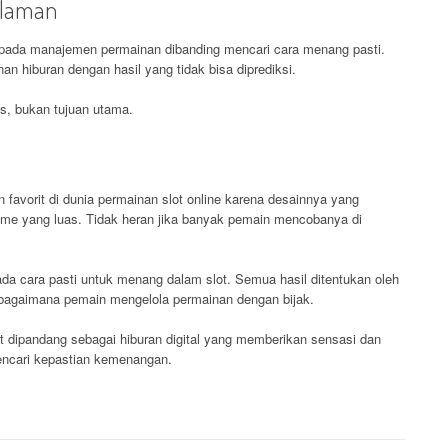
alaman
 pada manajemen permainan dibanding mencari cara menang pasti.
 hiburan dengan hasil yang tidak bisa diprediksi.
s, bukan tujuan utama.
n favorit di dunia permainan slot online karena desainnya yang
 game yang luas. Tidak heran jika banyak pemain mencobanya di
da cara pasti untuk menang dalam slot. Semua hasil ditentukan oleh
 bagaimana pemain mengelola permainan dengan bijak.
at dipandang sebagai hiburan digital yang memberikan sensasi dan
ncari kepastian kemenangan.