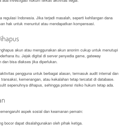
a ada investigasi hukum terkait aktivitas ilegal.
da regulasi Indonesia. Jika terjadi masalah, seperti kehilangan dana
asan hak untuk menuntut atau mendapatkan kompensasi.
Dihapus
enghapus akun atau menggunakan akun anonim cukup untuk menutupi
derhana itu. Jejak digital di server penyedia game, gateway
dan bisa diakses jika diperlukan.
 aktivitas pengguna untuk berbagai alasan, termasuk audit internal dan
transaksi, kemenangan, atau kekalahan tetap tercatat di database.
i sulit sepenuhnya dihapus, sehingga potensi risiko hukum tetap ada.
an
at memengaruhi aspek sosial dan keamanan pemain:
yang bocor dapat disalahgunakan oleh pihak ketiga.