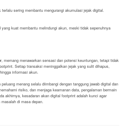
 terlalu sering membantu mengurangi akumulasi jejak digital.
rd yang kuat membantu melindungi akun, meski tidak sepenuhnya
r
, memang menawarkan sensasi dan potensi keuntungan, tetapi tidak
footprint. Setiap transaksi meninggalkan jejak yang sulit dihapus,
 hingga informasi akun.
peluang menang selalu diimbangi dengan tanggung jawab digital dan
 memahami risiko, dan menjaga keamanan data, pengalaman bermain
 akhirnya, kesadaran akan digital footprint adalah kunci agar
n masalah di masa depan.