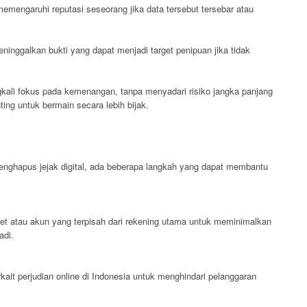
 memengaruhi reputasi seseorang jika data tersebut tersebar atau
meninggalkan bukti yang dapat menjadi target penipuan jika tidak
kali fokus pada kemenangan, tanpa menyadari risiko jangka panjang
nting untuk bermain secara lebih bijak.
nghapus jejak digital, ada beberapa langkah yang dapat membantu
t atau akun yang terpisah dari rekening utama untuk meminimalkan
adi.
kait perjudian online di Indonesia untuk menghindari pelanggaran