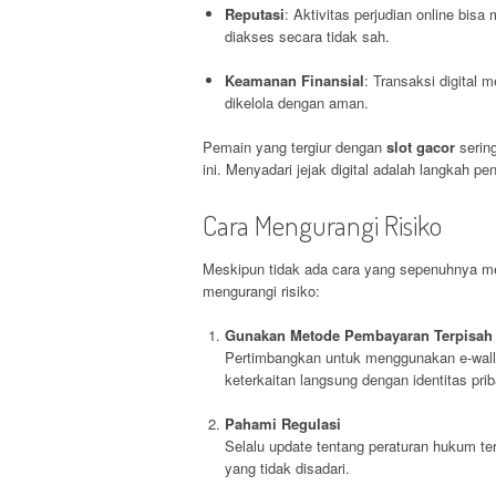
Reputasi
: Aktivitas perjudian online bisa
diakses secara tidak sah.
Keamanan Finansial
: Transaksi digital 
dikelola dengan aman.
Pemain yang tergiur dengan
slot gacor
sering
ini. Menyadari jejak digital adalah langkah pe
Cara Mengurangi Risiko
Meskipun tidak ada cara yang sepenuhnya me
mengurangi risiko:
Gunakan Metode Pembayaran Terpisah
Pertimbangkan untuk menggunakan e-walle
keterkaitan langsung dengan identitas prib
Pahami Regulasi
Selalu update tentang peraturan hukum ter
yang tidak disadari.