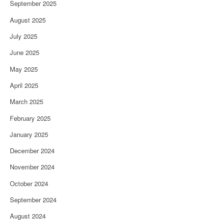
September 2025
August 2025
July 2025
June 2025
May 2025
April 2025
March 2025
February 2025
January 2025
December 2024
November 2024
October 2024
September 2024
August 2024