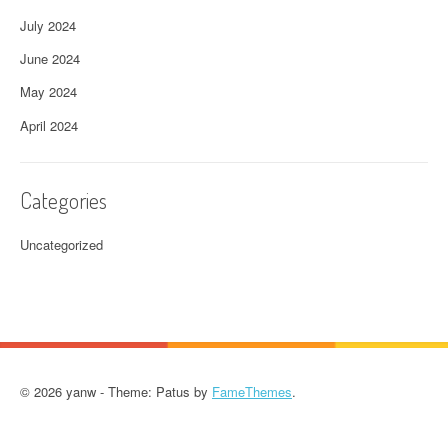
July 2024
June 2024
May 2024
April 2024
Categories
Uncategorized
© 2026 yanw - Theme: Patus by
FameThemes
.