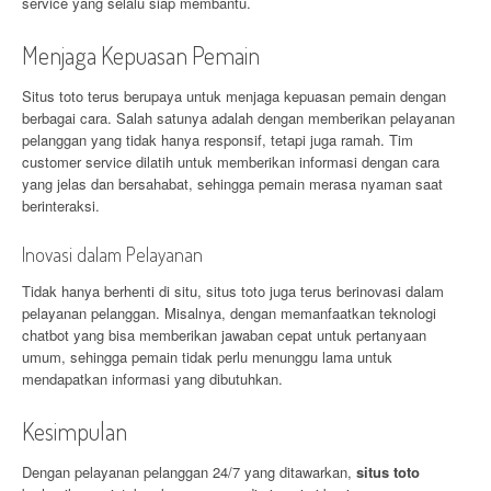
service yang selalu siap membantu.
Menjaga Kepuasan Pemain
Situs toto terus berupaya untuk menjaga kepuasan pemain dengan
berbagai cara. Salah satunya adalah dengan memberikan pelayanan
pelanggan yang tidak hanya responsif, tetapi juga ramah. Tim
customer service dilatih untuk memberikan informasi dengan cara
yang jelas dan bersahabat, sehingga pemain merasa nyaman saat
berinteraksi.
Inovasi dalam Pelayanan
Tidak hanya berhenti di situ, situs toto juga terus berinovasi dalam
pelayanan pelanggan. Misalnya, dengan memanfaatkan teknologi
chatbot yang bisa memberikan jawaban cepat untuk pertanyaan
umum, sehingga pemain tidak perlu menunggu lama untuk
mendapatkan informasi yang dibutuhkan.
Kesimpulan
Dengan pelayanan pelanggan 24/7 yang ditawarkan,
situs toto