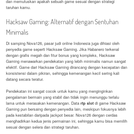
dan memutuskan apakah sebuah game sesuai dengan strategi
taruhan kamu.
Hacksaw Gaming: Alternatif dengan Sentuhan
Minimalis
Di samping Nova126, pasar judi online Indonesia juga dihiasi oleh
penyedia game seperti Hacksaw Gaming. Jika Habanero terkenal
dengan grafis megah dan fitur bonus yang kompleks, Hacksaw
Gaming menawarkan pendekatan yang lebih minimalis namun sangat
efektif. Game dari Hacksaw Gaming dirancang dengan kecepatan dan
konsistensi dalam pikiran, sehingga kemenangan kecil sering kali
datang secara teratur.
Pendekatan ini sangat cocok untuk kamu yang menginginkan
pengalaman bermain yang stabil dan tidak ingin menunggu terlalu
lama untuk merasakan kemenangan. Data
rtp slot
di game Hacksaw
Gaming pun bersaing dengan penyedia lain, meskipun fokusnya lebih
pada kestabilan daripada jackpot besar. Nova126 dengan cerdas
menghadirkan kedua jenis permainan ini, sehingga kamu bisa memilih
sesuai dengan selera dan strategi taruhan.