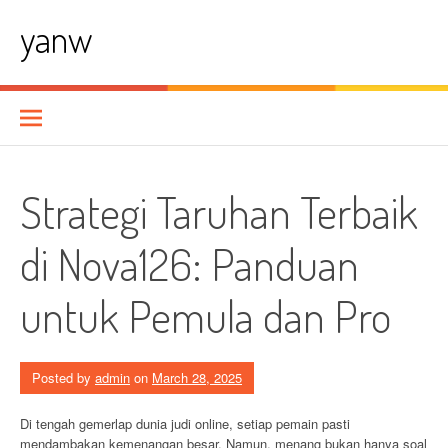
Skip
yanw
to
content
Strategi Taruhan Terbaik
di Nova126: Panduan
untuk Pemula dan Pro
Posted by
admin
on
March 28, 2025
Di tengah gemerlap dunia judi online, setiap pemain pasti
mendambakan kemenangan besar. Namun, menang bukan hanya soal