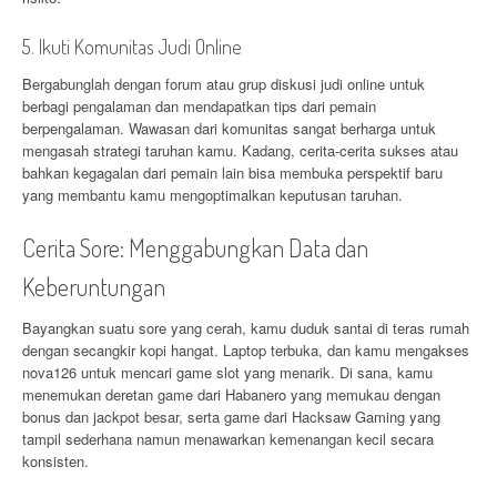
5. Ikuti Komunitas Judi Online
Bergabunglah dengan forum atau grup diskusi judi online untuk
berbagi pengalaman dan mendapatkan tips dari pemain
berpengalaman. Wawasan dari komunitas sangat berharga untuk
mengasah strategi taruhan kamu. Kadang, cerita-cerita sukses atau
bahkan kegagalan dari pemain lain bisa membuka perspektif baru
yang membantu kamu mengoptimalkan keputusan taruhan.
Cerita Sore: Menggabungkan Data dan
Keberuntungan
Bayangkan suatu sore yang cerah, kamu duduk santai di teras rumah
dengan secangkir kopi hangat. Laptop terbuka, dan kamu mengakses
nova126 untuk mencari game slot yang menarik. Di sana, kamu
menemukan deretan game dari Habanero yang memukau dengan
bonus dan jackpot besar, serta game dari Hacksaw Gaming yang
tampil sederhana namun menawarkan kemenangan kecil secara
konsisten.