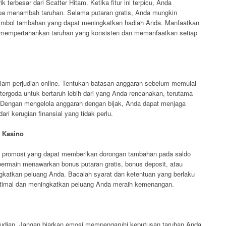
ik terbesar dari Scatter Hitam. Ketika fitur ini terpicu, Anda
a menambah taruhan. Selama putaran gratis, Anda mungkin
mbol tambahan yang dapat meningkatkan hadiah Anda. Manfaatkan
n mempertahankan taruhan yang konsisten dan memanfaatkan setiap
am perjudian online. Tentukan batasan anggaran sebelum memulai
tergoda untuk bertaruh lebih dari yang Anda rencanakan, terutama
n. Dengan mengelola anggaran dengan bijak, Anda dapat menjaga
i kerugian finansial yang tidak perlu.
i Kasino
 promosi yang dapat memberikan dorongan tambahan pada saldo
ermain menawarkan bonus putaran gratis, bonus deposit, atau
katkan peluang Anda. Bacalah syarat dan ketentuan yang berlaku
timal dan meningkatkan peluang Anda meraih kemenangan.
judian. Jangan biarkan emosi mempengaruhi keputusan taruhan Anda.