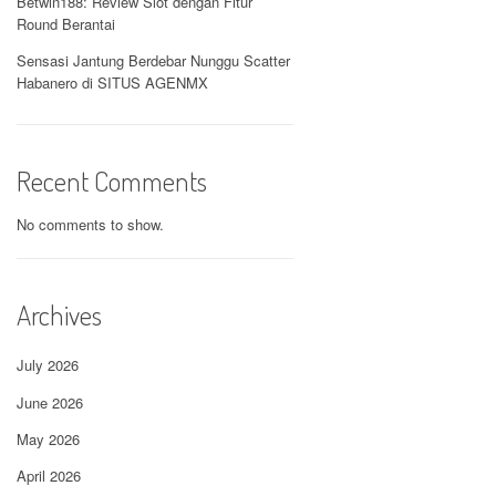
Betwin188: Review Slot dengan Fitur
Round Berantai
Sensasi Jantung Berdebar Nunggu Scatter
Habanero di SITUS AGENMX
Recent Comments
No comments to show.
Archives
July 2026
June 2026
May 2026
April 2026