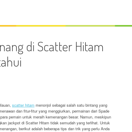
enang di Scatter Hitam
tahui
ilauan,
scatter hitam
menonjol sebagai salah satu bintang yang
enawan dan fitur-fitur yang menggiurkan, permainan dari Spade
 para pemain untuk meraih kemenangan besar. Namun, meskipun
n jackpot di Scatter Hitam tidak semudah yang terlihat. Untuk
ngan, berikut adalah beberapa tips dan trik yang perlu Anda