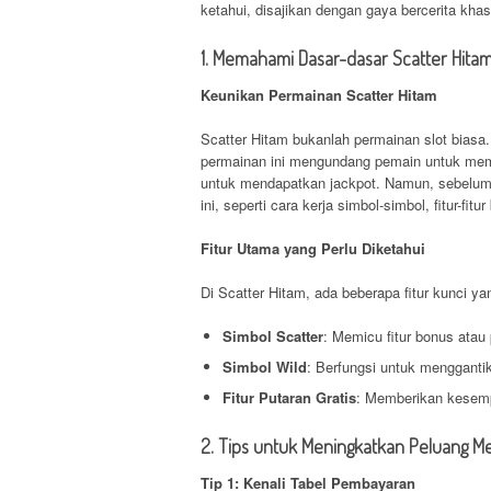
ketahui, disajikan dengan gaya bercerita khas
1. Memahami Dasar-dasar Scatter Hita
Keunikan Permainan Scatter Hitam
Scatter Hitam bukanlah permainan slot biasa
permainan ini mengundang pemain untuk mem
untuk mendapatkan jackpot. Namun, sebelum 
ini, seperti cara kerja simbol-simbol, fitur-fi
Fitur Utama yang Perlu Diketahui
Di Scatter Hitam, ada beberapa fitur kunci ya
Simbol Scatter
: Memicu fitur bonus atau 
Simbol Wild
: Berfungsi untuk menggant
Fitur Putaran Gratis
: Memberikan kesemp
2. Tips untuk Meningkatkan Peluang M
Tip 1: Kenali Tabel Pembayaran