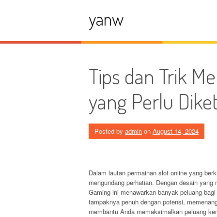
Skip
yanw
to
content
Tips dan Trik M
yang Perlu Dike
Posted by
admin
on
August 14, 2024
Dalam lautan permainan slot online yang berk
mengundang perhatian. Dengan desain yang m
Gaming ini menawarkan banyak peluang bagi
tampaknya penuh dengan potensi, memenangka
membantu Anda memaksimalkan peluang kemena