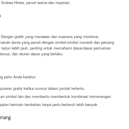
 Andrea Hirata, penuh warna dan inspirasi.
m
. Dengan grafik yang menawan dan suasana yang misterius,
asuki dunia yang penuh dengan simbol-simbol menarik dan peluang
terjun lebih jauh, penting untuk memahami dasar-dasar permainan
tur bonus, dan aturan dasar yang berlaku.
ng perlu Anda ketahui:
putaran gratis ketika muncul dalam jumlah tertentu.
ikan simbol lain dan membantu membentuk kombinasi kemenangan.
atan bermain tambahan tanpa perlu bertaruh lebih banyak.
enang